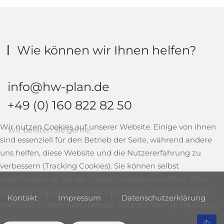
Wie können wir Ihnen helfen?
info@hw-plan.de
+49 (0) 160 822 82 50
Wir nutzen Cookies auf unserer Website. Einige von ihnen
Wir beraten Sie gerne.
sind essenziell für den Betrieb der Seite, während andere
uns helfen, diese Website und die Nutzererfahrung zu
verbessern (Tracking Cookies). Sie können selbst
entscheiden, ob Sie die Cookies zulassen möchten. Bitte
beachten Sie, dass bei einer Ablehnung womöglich nicht
Kontakt
Impressum
Datenschutzerklärung
mehr alle Funktionalitäten der Seite zur Verfügung stehen.